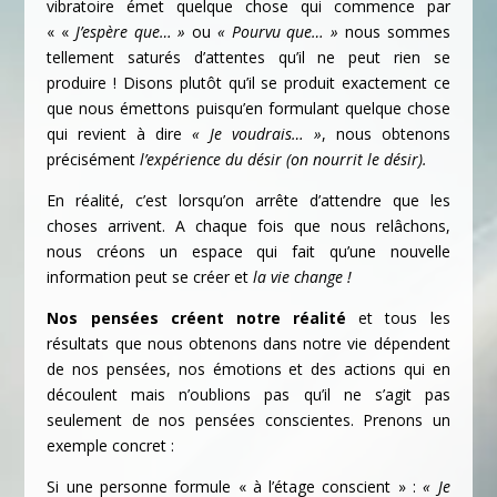
vibratoire émet quelque chose qui commence par
« «
J’espère que… »
ou
« Pourvu que… »
nous sommes
tellement saturés d’attentes qu’il ne peut rien se
produire ! Disons plutôt qu’il se produit exactement ce
que nous émettons puisqu’en formulant quelque chose
qui revient à dire
« Je voudrais… »
, nous obtenons
précisément
l’expérience du désir (on nourrit le désir).
En réalité, c’est lorsqu’on arrête d’attendre que les
choses arrivent. A chaque fois que nous relâchons,
nous créons un espace qui fait qu’une nouvelle
information peut se créer et
la vie change !
Nos pensées créent notre réalité
et tous les
résultats que nous obtenons dans notre vie dépendent
de nos pensées, nos émotions et des actions qui en
découlent mais n’oublions pas qu’il ne s’agit pas
seulement de nos pensées conscientes. Prenons un
exemple concret :
Si une personne formule « à l’étage conscient » :
« Je