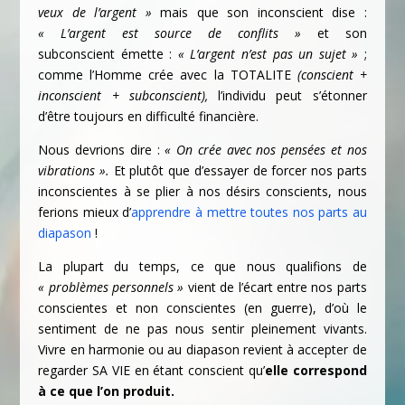
veux de l’argent »
mais que son inconscient dise :
« L’argent est source de conflits »
et son
subconscient émette :
« L’argent n’est pas un sujet »
;
comme l’Homme crée avec la TOTALITE
(conscient +
inconscient + subconscient),
l’individu peut s’étonner
d’être toujours en difficulté financière.
Nous devrions dire :
« On crée avec nos pensées et nos
vibrations ».
Et plutôt que d’essayer de forcer nos parts
inconscientes à se plier à nos désirs conscients, nous
ferions mieux d’
apprendre à mettre toutes nos parts au
diapason
!
La plupart du temps, ce que nous qualifions de
« problèmes personnels »
vient de l’écart entre nos parts
conscientes et non conscientes (en guerre), d’où le
sentiment de ne pas nous sentir pleinement vivants.
Vivre en harmonie ou au diapason revient à accepter de
regarder SA VIE en étant conscient qu’
elle correspond
à ce que l’on produit.