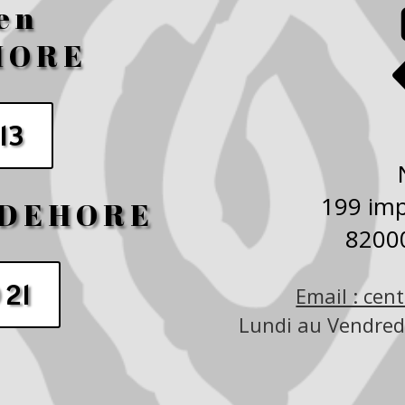
en
HORE
 13
199 imp
UDEHORE
820
 21
Email : cen
Lundi au Vendredi