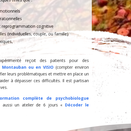
motionnels
ationnelles
 reprogrammation cognitive
es (individuelles, couple, ou famille)
xiques,
périmenté reçoit des patients pour des
 à
Montauban ou en VISIO
(compter environ
fier leurs problématiques et mettre en place un
ider à dépasser ces difficultés. Il est partisan
ves.
formation complète de psychobiologue
e aussi un atelier de 6 jours «
Décoder le