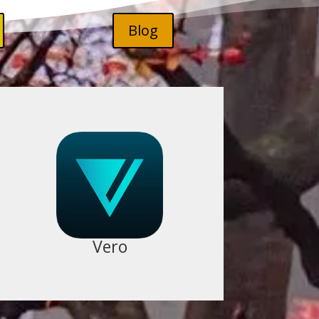
Blog

Vero true social
Pour les personnes qui désirent suivre
mon actualité.
Vero