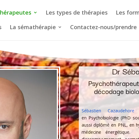
thérapeutes
Les types de thérapies
Les form
s
La sémathérapie
Contactez-nous/prendre
Dr Séba
Psychothérapeute
décodage biolo
Sébastien Cazaudehor
en
Psychobiologie
(PhD soc
aussi diplômé en PNL, en h
médecine énergétique. I