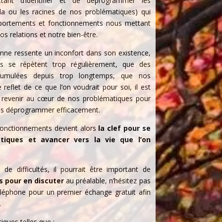
tant d’identifier et de déprogrammer les
la ou les racines de nos problématiques) qui
mportements et fonctionnements nous mettant
os relations et notre bien-être.
sonne ressente un inconfort dans son existence,
es se répètent trop régulièrement, que des
ccumulées depuis trop longtemps, que nos
 reflet de ce que l’on voudrait pour soi, il est
 revenir au cœur de nos problématiques pour
les déprogrammer efficacement.
fonctionnements devient alors
la clef pour se
tiques et avancer vers la vie que l’on
de difficultés, il pourrait être important de
 pour en discuter
au préalable, n’hésitez pas
éléphone pour un premier échange gratuit afin
.
iques telles que :