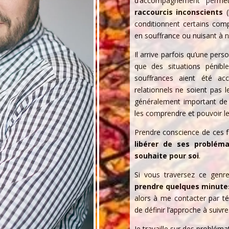
d’accompagnement permet
raccourcis inconscients
(
conditionnent certains co
en souffrance ou nuisant à n
Il arrive parfois qu’une per
que des situations pénibl
souffrances aient été a
relationnels ne soient pas le
généralement important de
les comprendre et pouvoir 
Prendre conscience de ces 
libérer de ses probléma
souhaite pour soi
.
Si vous traversez ce genre 
prendre quelques minutes
alors à me contacter par t
de définir l’approche à suivre
Je travaille sur des problémat