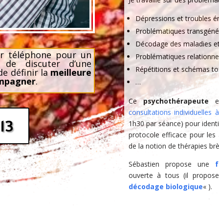
Dépressions et troubles é
Problématiques transgénér
Décodage des maladies et
r téléphone pour un
Problématiques relationnell
de discuter d’une
Répétitions et schémas to
e définir la
meilleure
ompagner
.
…
Ce
psychothérapeute
ex
consultations individuelles
 13
1h30 par séance) pour identi
protocole efficace pour les a
de la notion de thérapies brè
Sébastien propose une
ouverte à tous (il propos
décodage biologique
« ).