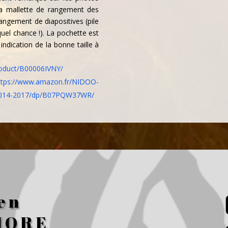
la mallette de rangement des
angement de diapositives (pile
el chance !). La pochette est
ndication de la bonne taille à
roduct/B00006IVNY/
ttps://www.amazon.fr/NIDOO-
-2014-2017/dp/B07PQW37WR/
en
HORE