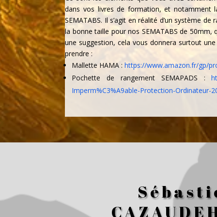
dans vos livres de formation, et notamment 
SEMATABS. Il s’agit en réalité d’un système de r
la bonne taille pour nos SEMATABS de 50mm, qu
une suggestion, cela vous donnera surtout une i
prendre :
Mallette HAMA :
https://www.amazon.fr/gp/p
Pochette de rangement SEMAPADS :
h
Imperm%C3%A9able-Protection-Ordinateur
Sébasti
CAZAUDE