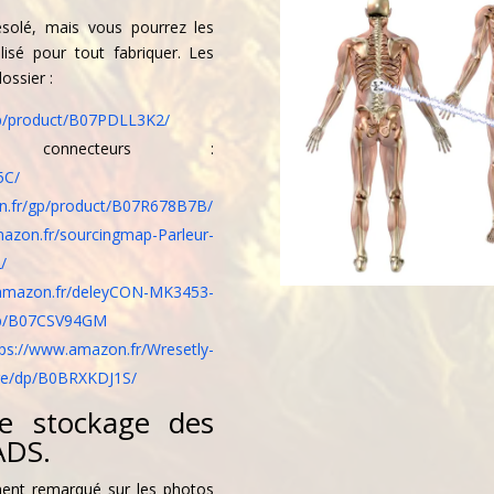
ésolé, mais vous pourrez les
ilisé pour tout fabriquer. Les
dossier :
gp/product/B07PDLL3K2/
connecteurs :
5C/
n.fr/gp/product/B07R678B7B/
azon.fr/sourcingmap-Parleur-
/
.amazon.fr/deleyCON-MK3453-
/dp/B07CSV94GM
tps://www.amazon.fr/Wresetly-
ure/dp/B0BRXKDJ1S/
le stockage des
ADS.
ment remarqué sur les photos