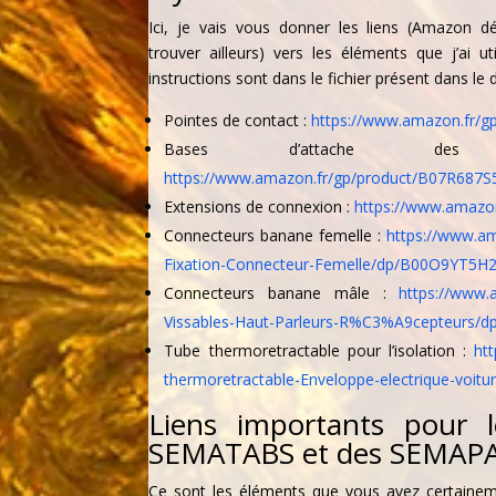
Ici, je vais vous donner les liens (Amazon d
trouver ailleurs) vers les éléments que j’ai ut
instructions sont dans le fichier présent dans le 
Pointes de contact :
https://www.amazon.fr/
Bases d’attache des 
https://www.amazon.fr/gp/product/B07R687S
Extensions de connexion :
https://www.amazo
Connecteurs banane femelle :
https://www.am
Fixation-Connecteur-Femelle/dp/B00O9YT5H2
Connecteurs banane mâle :
https://www
Vissables-Haut-Parleurs-R%C3%A9cepteurs
Tube thermoretractable pour l’isolation :
ht
thermoretractable-Enveloppe-electrique-voit
Liens importants pour 
SEMATABS et des SEMAP
Ce sont les éléments que vous avez certaine