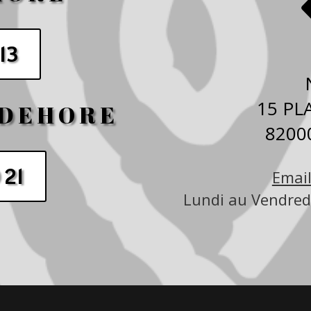
 13
15 PL
UDEHORE
820
 21
Email
Lundi au Vendredi