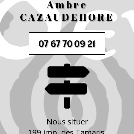
Ambre
CAZAUDEHORE
07 67 70 09 21

Nous situer
199 imp. des Tamaris,