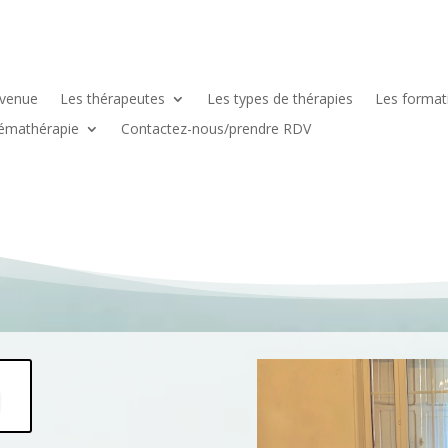
nvenue
Les thérapeutes
Les types de thérapies
Les formati
émathérapie
Contactez-nous/prendre RDV