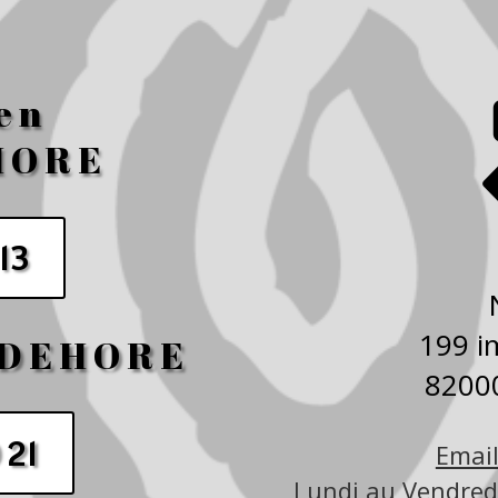
en
HORE
 13
199 i
UDEHORE
820
 21
Email
Lundi au Vendredi