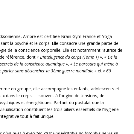
ricksonienne, Ambre est certifiée Brain Gym France et Yoga
ssant la psyché et le corps. Elle consacre une grande partie de
ogie de la conscience corporelle. Elle est notamment l’autrice de
de référence, dont
« L’intelligence du corps (Tome 1) »
,
« De la
 secrets de la conscience quantique »
,
« Le parcours qui mène à
e parler sans déclencher la 3ème guerre mondiale »
et
« 60
comme en groupe, elle accompagne les enfants, adolescents et
es » dans le corps — souvent à l’origine de tensions, de
sychiques et énergétiques. Partant du postulat que la
sualisation constituent les trois piliers essentiels de l’hygiène
ntégrative tout à fait unique.
s physiques à exécuter, c’est une véritable philosophie de vie en