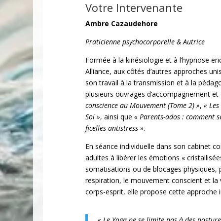
Votre Intervenante
Ambre Cazaudehore
Praticienne psychocorporelle & Autrice
Formée à la kinésiologie et à l’hypnose e
Alliance, aux côtés d’autres approches uni
son travail à la transmission et à la pédag
plusieurs ouvrages d’accompagnement et 
conscience au Mouvement (Tome 2) »
,
« Les
Soi »
, ainsi que
« Parents-ados : comment s
ficelles antistress »
.
En séance individuelle dans son cabinet 
adultes à libérer les émotions « cristallisé
somatisations ou de blocages physiques, p
respiration, le mouvement conscient et la vi
corps-esprit, elle propose cette approche i
« Le Yoga ne se limite pas à des posture