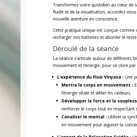
Transformez votre quotidien au cœur de la
fluide et de la visualisation, accordez-v
nouvelle aventure en conscience.
Cette pratique unique est conçue comme un
recharger vos batteries et aborder le reste 
Déroulé de la séance
La séance s’articule autour de différents b
mouvement et l’énergie, pour se clore par
L’expérience du Flow Vinyasa :
Une pr
Mettre le corps en mouvement :
E
l’énergie vitale et délier les raideurs.
Développer la force et la soupless
renforcer le corps tout en respectant
Canaliser le mental :
Utiliser la syn
en mouvement pour aiguiser la concen
L’apport de la Relaxation Guidée :
Un