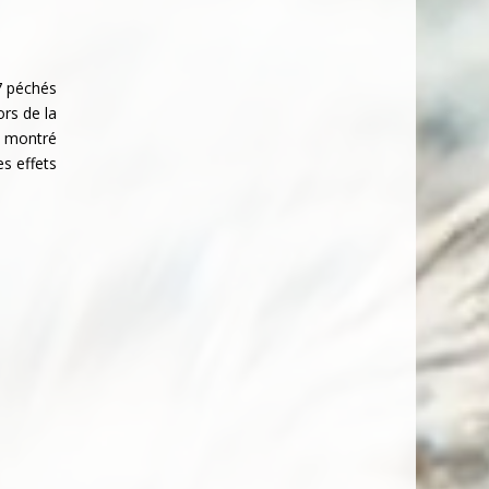
7 péchés
ors de la
e montré
s effets