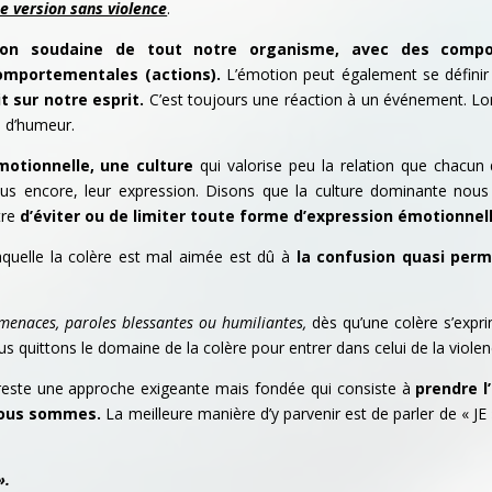
e version sans violence
.
ion soudaine de tout notre organisme, avec des comp
 comportementales (actions).
L’émotion peut également se défin
 sur notre esprit.
C’est toujours une réaction à un événement. Lo
u d’humeur.
motionnelle, une culture
qui valorise peu la relation que chacun
plus encore, leur expression. Disons que la culture dominante nous 
tre
d’éviter ou de limiter toute forme d’expression émotionnell
aquelle la colère est mal aimée est dû à
la confusion quasi per
 menaces, paroles blessantes ou humiliantes,
dès qu’une colère s’expr
s quittons le domaine de la colère pour entrer dans celui de la violen
l reste une approche exigeante mais fondée qui consiste à
prendre l
 nous sommes.
La meilleure manière d’y parvenir est de parler de « JE 
».