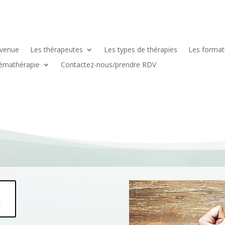
nvenue
Les thérapeutes
Les types de thérapies
Les formati
émathérapie
Contactez-nous/prendre RDV