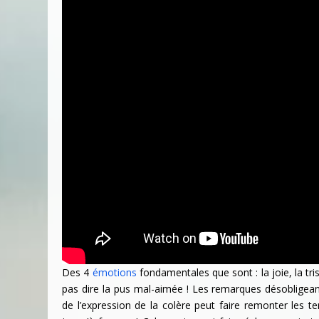
Des 4
émotions
fondamentales que sont : la joie, la tri
pas dire la pus mal-aimée ! Les remarques désobligea
de l’expression de la colère peut faire remonter les t