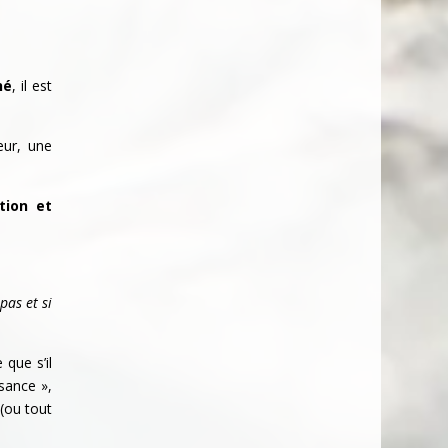
hé
, il est
eur, une
tion et
pas et si
que s’il
ssance »,
(ou tout