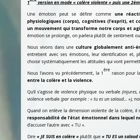
1
version en mode « colère violente » puis une 2èm
Une émotion peut se définir comme
une réact
physiologiques (corps), cognitives (l‘esprit), et
un mouvement qui transforme notre corps et agit
émotion se prolonge, on parlera plutôt de sentiment o
Nous vivons dans une
culture globalement anti-é
entretient avec ses émotions, leur identification et, 
choisir systématiquement les attitudes qui vont permet
ère
Nous l’avons vu précédemment, la 1
raison pour l
entre la colère et la violence.
Qu’il s’agisse de violence physique ou verbale
(injures,
violence verbale
(par exemple : « tu es un salaud… »),
nou
Quand on enlève la dimension violente de la colère, i
responsabilité de l’état émotionnel dans lequel
d’accuser l’autre avec « TU ».
Dire
« JE SUIS en colère »
plutôt que
« TU ES un salaud 