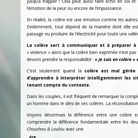
jusqu’à frapper ! Cela peut aussi faire écho en soi 
l’émotion de la peur ou encore de l’impuissance.
En réalité, la colère est une émotion comme les autres :
Evidemment, tout dépend de la manière dont elle est u
passage ou produire de l’électricité pour toute une vallée
La colère sert à communiquer et à préparer à 
« violence » alors que la colère bien exprimée n’est pas 
devons prendre la responsabilité :
« je suis en colère »
C’est seulement quand la
colère est mal gérée 
d’apprendre à interpréter intelligemment les si
tenant compte du contexte.
Dans les couples, il est fréquent de remarquer la comp
un homme dans le déni de ses colères. La réconciliation 
Voyons désormais la différence entre une colère e
comprendre la différence fondamentale entre les deu
Chouchou & Loulou
avec une
ère