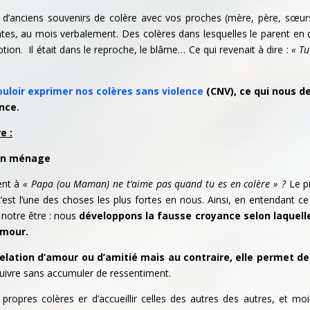
 d’anciens souvenirs de colère avec vos proches (mère, père, sœu
lentes, au mois verbalement. Des colères dans lesquelles le parent en
tion. Il était dans le reproche, le blâme… Ce qui revenait à dire :
« Tu
ouloir exprimer nos colères sans violence
(CNV), ce qui nous 
nce.
e :
bon ménage
ent à
« Papa (ou Maman) ne t’aime pas quand tu es en colère » ?
Le p
est l’une des choses les plus fortes en nous. Ainsi, en entendant ce
e notre être : nous
développons la fausse croyance selon laquell
amour.
 relation d’amour ou d’amitié mais au contraire, elle permet d
suivre sans accumuler de ressentiment.
propres colères er d’accueillir celles des autres des autres, et mo