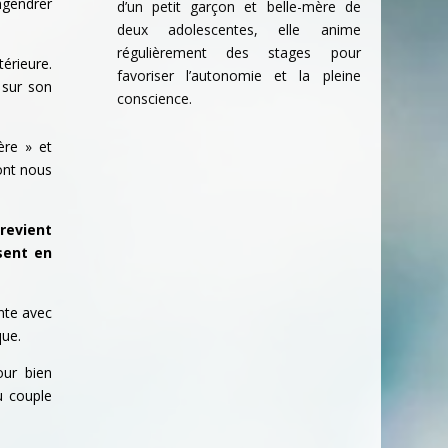
ngendrer
d’un petit garçon et belle-mère de
deux adolescentes, elle anime
régulièrement des stages pour
térieure.
favoriser l’autonomie et la pleine
 sur son
conscience.
ère » et
dont nous
revient
sent en
nte avec
que.
our bien
u couple