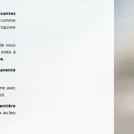
osantes
ir comme
rsqu’une
 de nous
invite à
e.
manente
ime avec
ce.
’entière
» au lieu