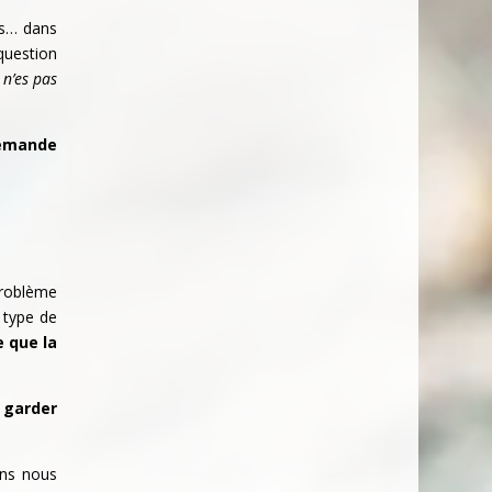
rs… dans
 question
 n’es pas
demande
roblème
 type de
e que la
e garder
ins nous