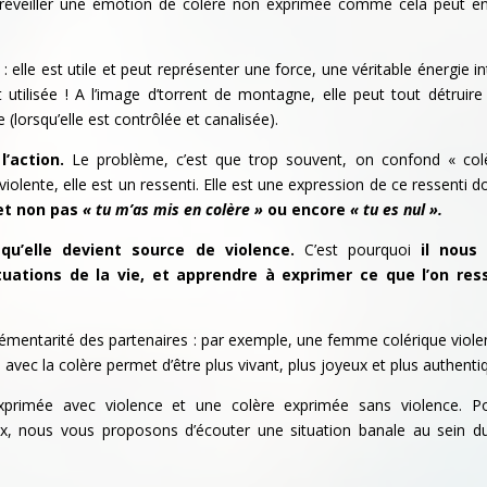
et réveiller une émotion de colère non exprimée comme cela peut e
 elle est utile et peut représenter une force, une véritable énergie in
tilisée ! A l’image d’torrent de montagne, elle peut tout détruire
 (lorsqu’elle est contrôlée et canalisée).
l’action.
Le problème, c’est que trop souvent, on confond « col
violente, elle est un ressenti. Elle est une expression de ce ressenti 
et non pas
« tu m’as mis en colère »
ou encore
« tu es nul ».
qu’elle devient source de violence.
C’est pourquoi
il nous 
tuations de la vie, et apprendre à exprimer ce que l’on res
lémentarité des partenaires : par exemple, une femme colérique viole
avec la colère permet d’être plus vivant, plus joyeux et plus authenti
xprimée avec violence et une colère exprimée sans violence. P
x, nous vous proposons d’écouter une situation banale au sein d