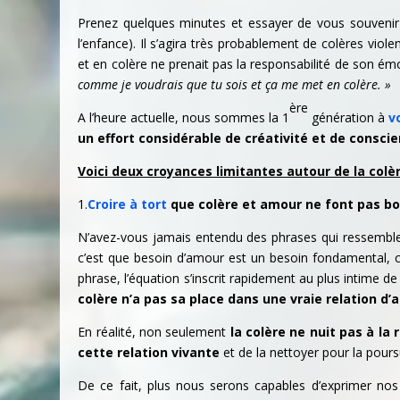
Prenez quelques minutes et essayer de vous souvenir
l’enfance). Il s’agira très probablement de colères vio
et en colère ne prenait pas la responsabilité de son émo
comme je voudrais que tu sois et ça me met en colère. »
ère
A l’heure actuelle, nous sommes la 1
génération à
v
un effort considérable de créativité et de conscie
Voici deux croyances limitantes autour de la colèr
1.
Croire à tort
que colère et amour ne font pas 
N’avez-vous jamais entendu des phrases qui ressembl
c’est que besoin d’amour est un besoin fondamental, c’
phrase, l’équation s’inscrit rapidement au plus intime d
colère n’a pas sa place dans une vraie relation d’
En réalité, non seulement
la colère ne nuit pas à la
cette relation vivante
et de la nettoyer pour la pour
De ce fait, plus nous serons capables d’exprimer nos 